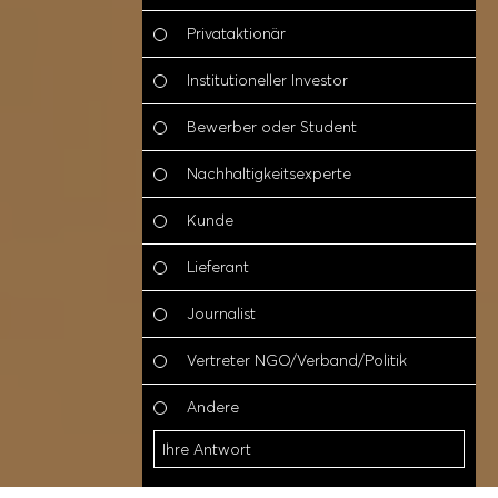
Privataktionär
Institutioneller Investor
Bewerber oder Student
Nachhaltigkeitsexperte
Kunde
Lieferant
Journalist
Vertreter NGO/Verband/Politik
A
Andere
Andere
Zum Inhalt