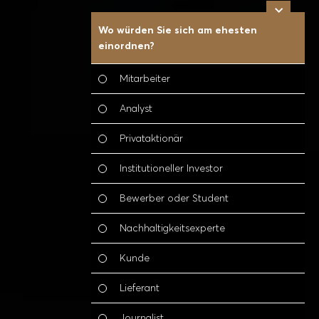
Wo würden Sie sich am ehesten
W
einordnen?
B
(
Mitarbeiter
Analyst
Privataktionär
Institutioneller Investor
Bewerber oder Student
Nachhaltigkeitsexperte
Kunde
Lieferant
Journalist