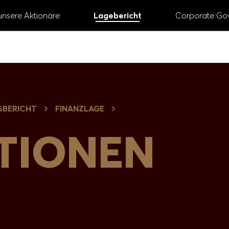
unsere Aktionäre
Lagebericht
Corporate Go
GESCHÄFTS­BERICHT
2023
SBERICHT
FINANZLAGE
# Vorstand und Aufsichtsrat
# Digital
# Nac
ITIONEN
# Aktie