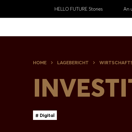
HELLO FUTURE Stories
An 
GESCHÄFTS­BERICHT
Search:
2024
Submit
THEMENFILTER
HOME
LAGEBERICHT
WIRTSCHAFT
# Strategie
# Ziele
# Ergebnisse
INVEST
# Innovation
# Regionen
# Brands
# Digital