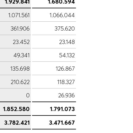
1.929.841
1.680.594
1.071.561
1.066.044
361.906
375.620
23.452
23.148
49.341
54.132
135.698
126.867
210.622
118.327
0
26.936
1.852.580
1.791.073
3.782.421
3.471.667