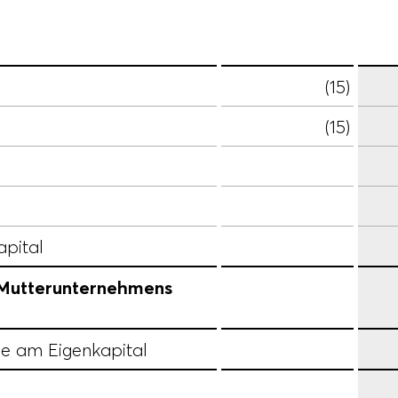
(15)
(15)
apital
s Mutterunternehmens
le am Eigenkapital