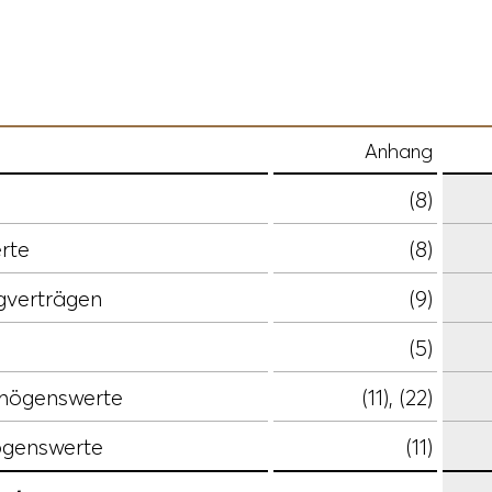
Anhang
(8)
rte
(8)
gverträgen
(9)
(5)
ermögenswerte
(11), (22)
ögenswerte
(11)