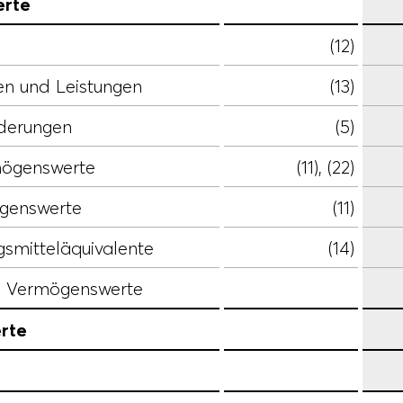
erte
(12)
en und Leistungen
(13)
rderungen
(5)
rmögenswerte
(11), (22)
ögenswerte
(11)
gsmitteläquivalente
(14)
e Vermögenswerte
rte