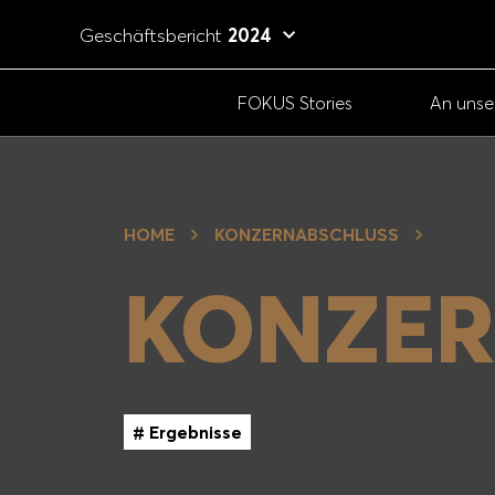
Geschäftsbericht
2024
FOKUS Stories
An unse
THEMENFILTER
GESCHÄFTS­
G
HOME
KONZERNABSCHLUSS
BERICHT
B
KONZER
2024
# Strategie
# Ziele
# Ergebnisse
# Innovation
# Regionen
# Brands
# Ergebnisse