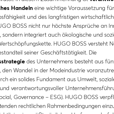
ches Handeln
eine wichtige Voraussetzung für
fähigkeit und des langfristigen wirtschaftlich
 HUGO BOSS nicht nur höchste Ansprüche an I
, sondern integriert auch ökologische und soz
 Wertschöpfungskette. HUGO BOSS versteht Na
estandteil seiner Geschäftstätigkeit. Die
sstrategie
des Unternehmens besteht aus fünf
, den Wandel in der Modeindustrie voranzutre
ch ein solides Fundament aus Umwelt, sozial
und verantwortungsvoller Unternehmensführ
ocial, Governance – ESG). HUGO BOSS verpflic
eltenden rechtlichen Rahmenbedingungen einz