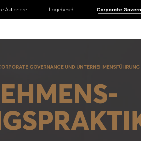
re Aktionäre
Lagebericht
Corporate Govern
GESCHÄFTS­BERICHT
2024
CORPORATE GOVERNANCE UND UNTERNEHMENS­FÜHRUNG
# Vorstand und Aufsichtsrat
# Digital
# Nac
EHMENS­
# Aktie
GS­PRAKTI