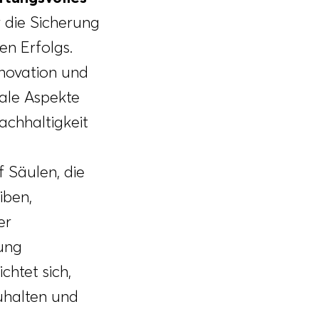
 die Sicherung
en Erfolgs.
nnovation und
iale Aspekte
chhaltigkeit
 Säulen, die
iben,
er
ung
htet sich,
uhalten und