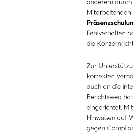
anderem durch
Mitarbeitenden
Präsenzschulu
Fehlverhalten 
die Konzernricht
Zur Unterstützu
korrekten Verha
auch an die in
Berichtsweg h
eingerichtet. M
Hinweisen auf W
gegen Complianc