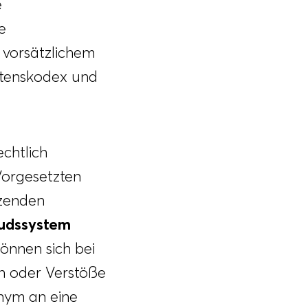
e
e
 vorsätzlichem
ltenskodex und
chtlich
Vorgesetzten
nzenden
dssystem
önnen sich bei
en oder Verstöße
onym an eine