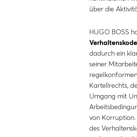
über die Aktivi
HUGO BOSS hat 
Verhaltenskod
dadurch ein kla
seiner Mitarbei
regelkonformem 
Kartellrechts, 
Umgang mit Unt
Arbeitsbedingu
von Korruption.
des Verhaltensk