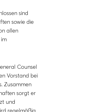
hlossen sind
ften sowie die
n allen
 im
eneral Counsel
den Vorstand bei
ts. Zusammen
aften sorgt er
zt und
wird regelmäßig