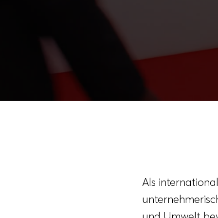
Als internation
unternehmerisc
und Umwelt bew