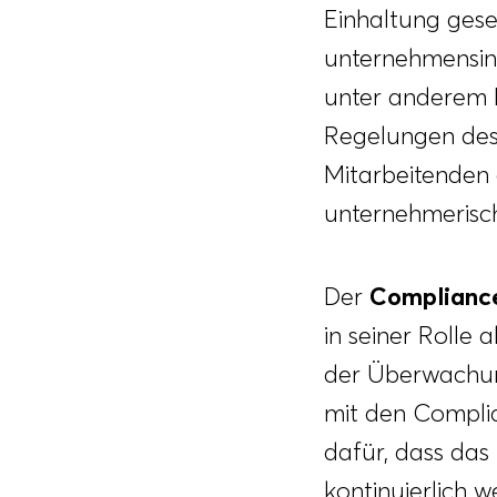
Einhaltung gese
unternehmensint
unter anderem D
Regelungen des
Mitarbeitenden e
unternehmerisch
Der
Compliance
in seiner Rolle
der Überwachu
mit den Complia
dafür, dass da
kontinuierlich 