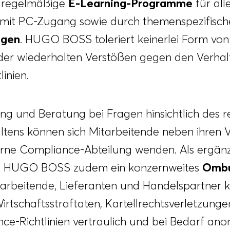
 regelmäßige
E‑Learning-Programme
für all
 mit PC-Zugang sowie durch themenspezifisch
ngen
. HUGO BOSS toleriert keinerlei Form von
oder wiederholten Verstößen gegen den Verha
linien.
ng und Beratung bei Fragen hinsichtlich des re
ltens können sich Mitarbeitende neben ihren 
terne Compliance-Abteilung wenden. Als ergä
at HUGO BOSS zudem ein konzernweites
Ombu
itarbeitende, Lieferanten und Handelspartner k
irtschaftsstraftaten, Kartellrechtsverletzung
e-Richtlinien vertraulich und bei Bedarf an