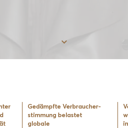
Zum Inhalt
hter
Gedämpfte Verbraucher­
V
nd
stimmung belastet
w
tät
globale
i