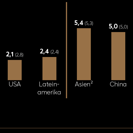
5
,
4
(
5
,
3
)
5
,
0
(
5
,
0
)
2
,
4
(
2
,
4
)
2
,
1
(
2
,
8
)
U
S
A
L
a
t
e
i
n
-
C
h
i
n
a
A
s
i
e
n
²
a
m
e
r
i
k
a