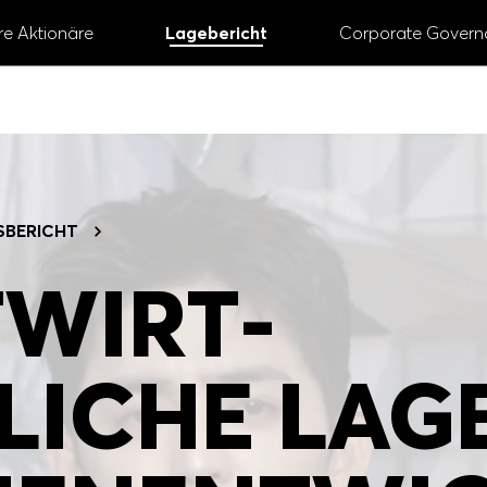
re Aktionäre
Lagebericht
Corporate Govern
GESCHÄFTS­BERICHT
2024
SBERICHT
# Vorstand und Aufsichtsrat
# Digital
# Nac
WIRT­
# Aktie
LICHE LAG