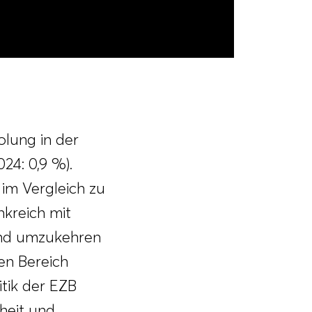
olung in der
24: 0,9 %).
im Vergleich zu
kreich mit
rend umzukehren
en Bereich
itik der EZB
rheit und