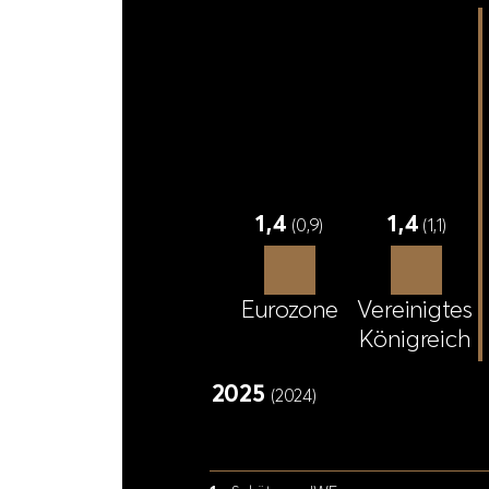
1
,
4
1
,
4
(
1
,
1
)
(
0
,
9
)
E
u
r
o
z
o
n
e
V
e
r
e
i
n
i
g
t
e
s
K
ö
n
i
g
r
e
i
c
h
2
0
2
5
(
2
0
2
4
)