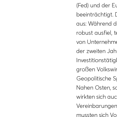
(Fed) und der E
beeinträchtigt. 
aus: Während da
robust ausfiel,
von Unternehme
der zweiten Jah
Investitionstäti
großen Volkswir
Geopolitische S
Nahen Osten, sow
wirkten sich au
Vereinbarungen 
mussten sich Vo