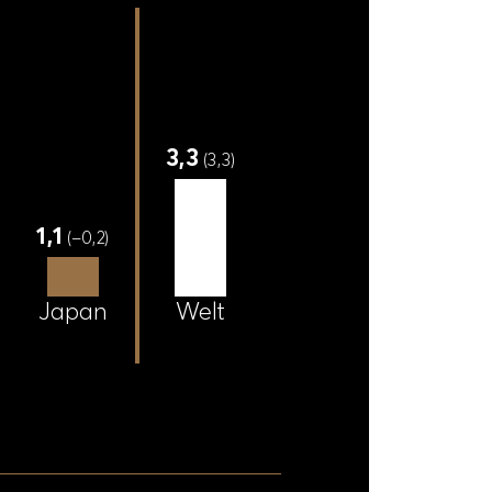
3
,
3
(
3
,
3
)
1
,
1
(
–
0
,
2
)
J
a
p
a
n
W
e
l
t