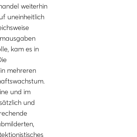
handel weiterhin
uf uneinheitlich
eichsweise
nsumausgaben
le, kam es in
Die
k in mehreren
chaftswachstum.
ine und im
sätzlich und
prechende
bmilderten,
ektionistisches