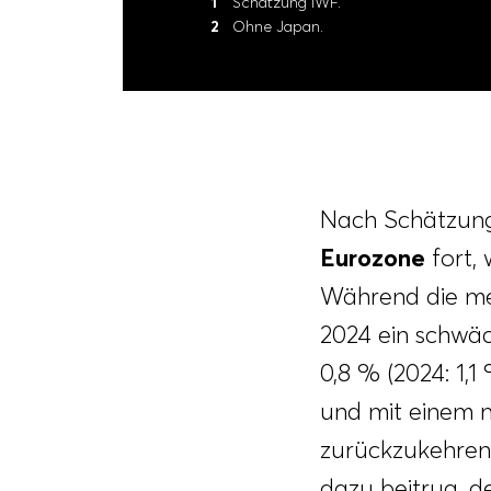
Schätzung IWF.
Ohne Japan.
Nach Schätzunge
Eurozone
fort,
Während die mei
2024 ein schwäc
0,8 % (2024: 1,
und mit einem 
zurückzukehren
dazu beitrug, d