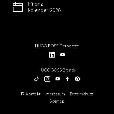
Finanz-
kalender 2026
HUGO BOSS Corporate
LinkedIn
YouTube
HUGO BOSS Brands
BOSS
BOSS
BOSS
BOSS
BOSS
HUGO
HUGO
HUGO
HUGO
HUGO
TikTok
Instagram
YouTube
Facebook
Schließen
Schließen
Schließen
Schließen
Schließen
Pinterest
IR-Kontakt
Impressum
Datenschutz
Sitemap