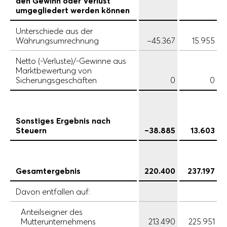
den Gewinn oder Verlust
umgegliedert werden können
Unterschiede aus der
Währungsumrechnung
–45.367
15.955
Netto (-Verluste)/-Gewinne aus
Marktbewertung von
Sicherungsgeschäften
0
0
Sonstiges Ergebnis nach
Steuern
–38.885
13.603
Gesamtergebnis
220.400
237.197
Davon entfallen auf:
Anteilseigner des
Mutterunternehmens
213.490
225.951