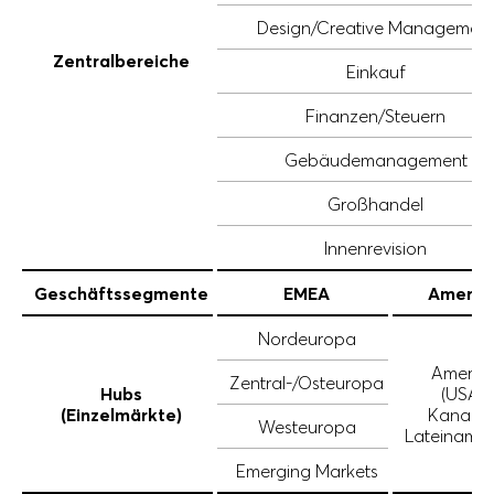
Design/Creative Managemen
Zentralbereiche
Einkauf
Finanzen/Steuern
Gebäudemanagement
Großhandel
Innenrevision
Geschäftssegmente
EMEA
Amerik
Nordeuropa
Amerik
Zentral-/Osteuropa
Hubs
(USA/
(Einzelmärkte)
Kanada
Westeuropa
Lateinamer
Emerging Markets