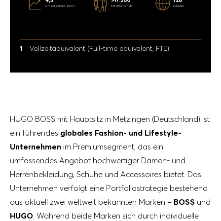
4
,
3
>
1
7
.
5
0
0
1
2
8
U
m
s
a
t
z
(
M
r
d
.
E
U
R
)
M
i
t
a
r
b
e
i
t
e
n
d
e
L
ä
n
de
r
1
Vollzeitäquivalent (Full-time equivalent, FTE).
HUGO BOSS mit Hauptsitz in Metzingen (Deutschland) ist
ein führendes
globales Fashion- und Lifestyle-
Unternehmen
im Premiumsegment, das ein
umfassendes Angebot hochwertiger Damen- und
Herrenbekleidung, Schuhe und Accessoires bietet. Das
Unternehmen verfolgt eine Portfoliostrategie bestehend
aus aktuell zwei weltweit bekannten Marken –
BOSS
und
HUGO
. Während beide Marken sich durch individuelle