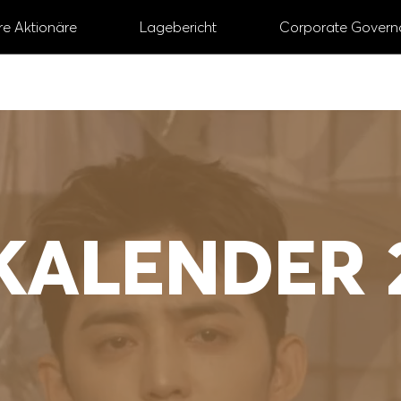
re Aktionäre
Lagebericht
Corporate Govern
GESCHÄFTS­BERICHT
2024
# Vorstand und Aufsichtsrat
# Digital
# Nac
KALENDER 
# Aktie